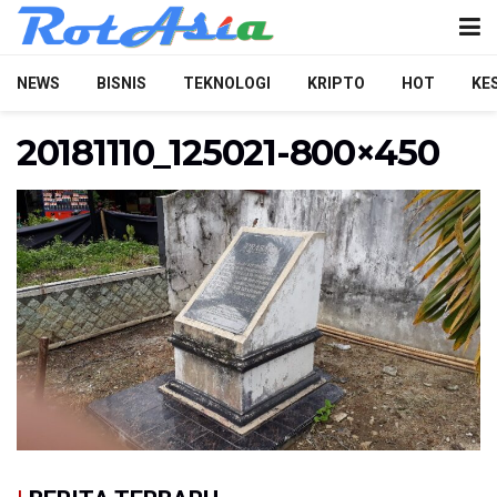
NEWS
BISNIS
TEKNOLOGI
KRIPTO
HOT
KE
20181110_125021-800×450