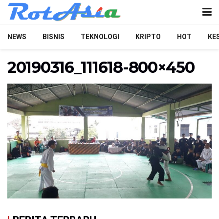
NEWS
BISNIS
TEKNOLOGI
KRIPTO
HOT
KE
20190316_111618-800×450