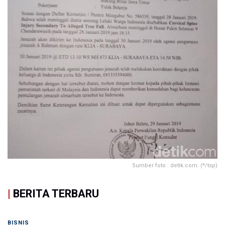
Sumber foto : detik.com. (*/tsp)
|
BERITA TERBARU
BISNIS