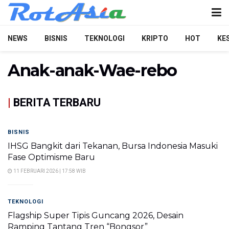
NEWS
BISNIS
TEKNOLOGI
KRIPTO
HOT
KE
Anak-anak-Wae-rebo
|
BERITA TERBARU
BISNIS
IHSG Bangkit dari Tekanan, Bursa Indonesia Masuki
Fase Optimisme Baru
11 FEBRUARI 2026 | 17:58 WIB
TEKNOLOGI
Flagship Super Tipis Guncang 2026, Desain
Ramping Tantang Tren “Bongsor”