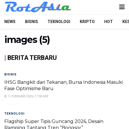
NEWS
BISNIS
TEKNOLOGI
KRIPTO
HOT
KE
images (5)
|
BERITA TERBARU
BISNIS
IHSG Bangkit dari Tekanan, Bursa Indonesia Masuki
Fase Optimisme Baru
11 FEBRUARI 2026 | 17:58 WIB
TEKNOLOGI
Flagship Super Tipis Guncang 2026, Desain
Ramping Tantang Tren “Bongsor”