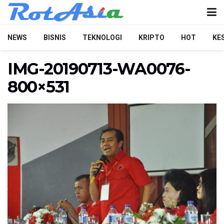
NEWS
BISNIS
TEKNOLOGI
KRIPTO
HOT
KE
IMG-20190713-WA0076-
800×531