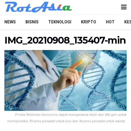
NEWS
BISNIS
TEKNOLOGI
KRIPTO
HOT
KE
IMG_20210908_135407-min
Prodia Wellness Genomics dapat menganalisa lebih dari 450 gen untuk
memprediksi 39 jenis penyakit untuk pria dan 36 jenis penyakit untuk wanita .