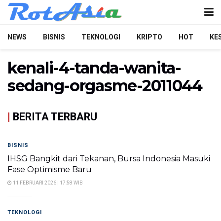
NEWS
BISNIS
TEKNOLOGI
KRIPTO
HOT
KE
kenali-4-tanda-wanita-
sedang-orgasme-2011044
|
BERITA TERBARU
BISNIS
IHSG Bangkit dari Tekanan, Bursa Indonesia Masuki
Fase Optimisme Baru
11 FEBRUARI 2026 | 17:58 WIB
TEKNOLOGI