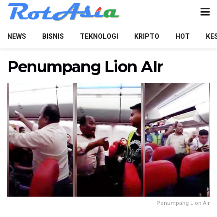
NEWS
BISNIS
TEKNOLOGI
KRIPTO
HOT
KE
Penumpang Lion AIr
Penumpang Lion AIr