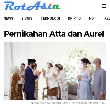
NEWS
BISNIS
TEKNOLOGI
KRIPTO
HOT
KE
Pernikahan Atta dan Aurel
Deretan Kehebohan yang Viral di Pernikahan Atta dan Aurel.