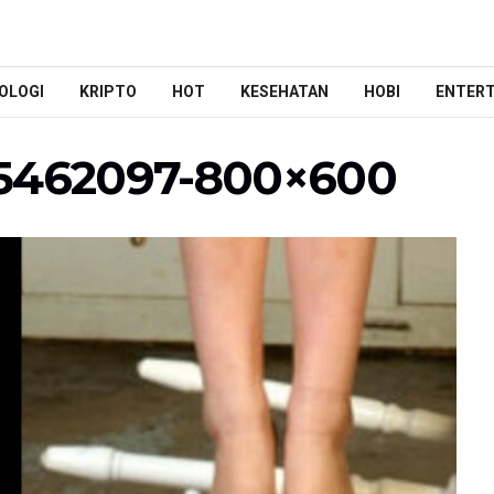
OLOGI
KRIPTO
HOT
KESEHATAN
HOBI
ENTER
85462097-800×600