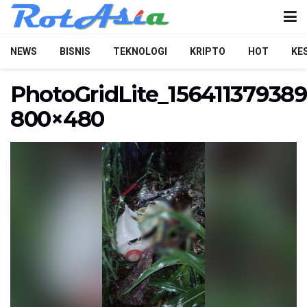
NEWS
BISNIS
TEKNOLOGI
KRIPTO
HOT
KE
PhotoGridLite_156411379389
800×480