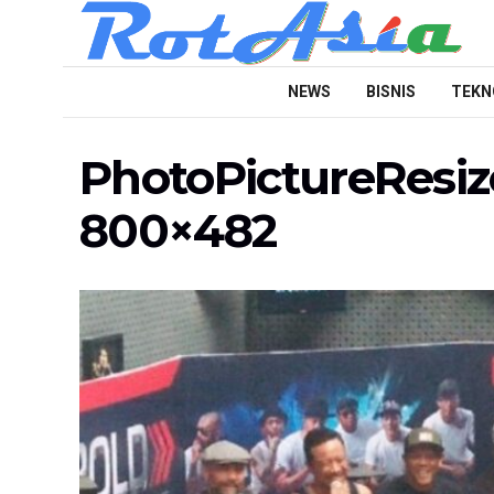
NEWS
BISNIS
TEKN
PhotoPictureResi
800×482