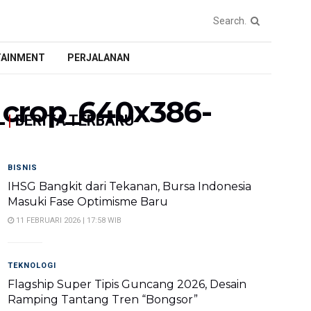
TAINMENT
PERJALANAN
_crop_640x386-
|
BERITA TERBARU
BISNIS
IHSG Bangkit dari Tekanan, Bursa Indonesia
Masuki Fase Optimisme Baru
11 FEBRUARI 2026 | 17:58 WIB
TEKNOLOGI
Flagship Super Tipis Guncang 2026, Desain
Ramping Tantang Tren “Bongsor”