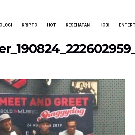
OLOGI
KRIPTO
HOT
KESEHATAN
HOBI
ENTER
zer_190824_222602959