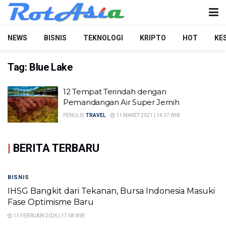
NEWS
BISNIS
TEKNOLOGI
KRIPTO
HOT
KE
Tag:
Blue Lake
12 Tempat Terindah dengan
Pemandangan Air Super Jernih
PENULIS:
TRAVEL
11 MARET 2021 | 14:37 WIB
|
BERITA TERBARU
BISNIS
IHSG Bangkit dari Tekanan, Bursa Indonesia Masuki
Fase Optimisme Baru
11 FEBRUARI 2026 | 17:58 WIB