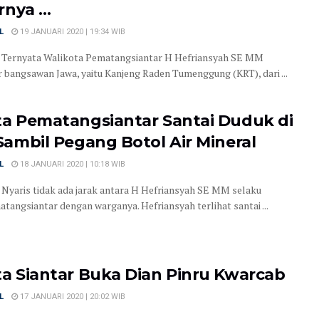
arnya …
L
19 JANUARI 2020 | 19:34 WIB
- Ternyata Walikota Pematangsiantar H Hefriansyah SE MM
r bangsawan Jawa, yaitu Kanjeng Raden Tumenggung (KRT), dari ...
ta Pematangsiantar Santai Duduk di
Sambil Pegang Botol Air Mineral
L
18 JANUARI 2020 | 10:18 WIB
 Nyaris tidak ada jarak antara H Hefriansyah SE MM selaku
tangsiantar dengan warganya. Hefriansyah terlihat santai ...
a Siantar Buka Dian Pinru Kwarcab
L
17 JANUARI 2020 | 20:02 WIB