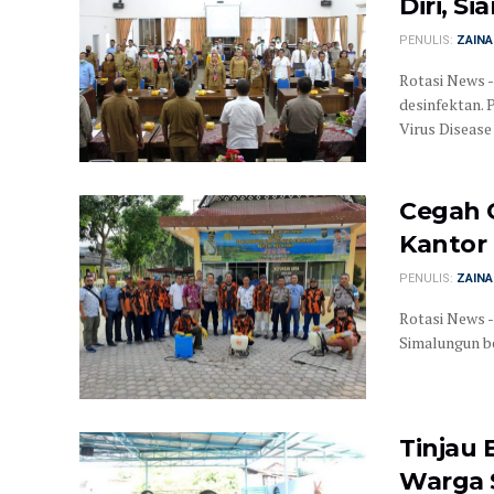
Diri, S
PENULIS:
ZAINA
Rotasi News -
desinfektan.
Virus Disease 
Cegah 
Kantor 
PENULIS:
ZAINA
Rotasi News 
Simalungun be
Tinjau 
Warga S