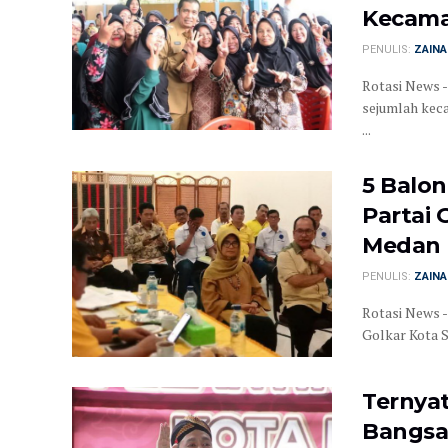
Kecam
PENULIS:
ZAINA
Rotasi News 
sejumlah keca
...
5 Balon
Partai 
Medan
PENULIS:
ZAINA
Rotasi News -
Golkar Kota Si
Ternyat
Bangsa