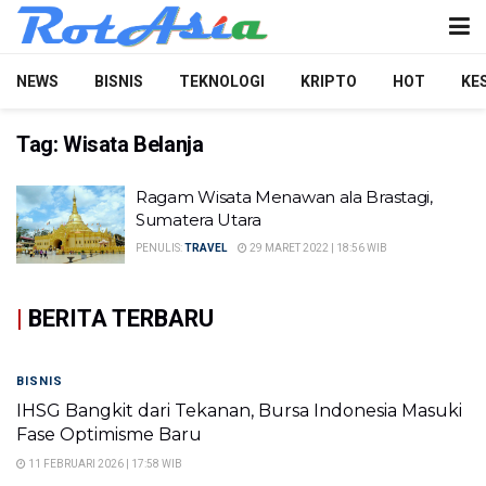
NEWS
BISNIS
TEKNOLOGI
KRIPTO
HOT
KE
Tag:
Wisata Belanja
Ragam Wisata Menawan ala Brastagi,
Sumatera Utara
PENULIS:
TRAVEL
29 MARET 2022 | 18:56 WIB
|
BERITA TERBARU
BISNIS
IHSG Bangkit dari Tekanan, Bursa Indonesia Masuki
Fase Optimisme Baru
11 FEBRUARI 2026 | 17:58 WIB