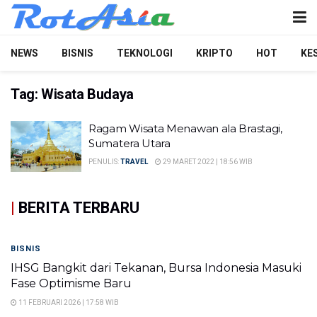
NEWS
BISNIS
TEKNOLOGI
KRIPTO
HOT
KE
Tag:
Wisata Budaya
Ragam Wisata Menawan ala Brastagi,
Sumatera Utara
PENULIS:
TRAVEL
29 MARET 2022 | 18:56 WIB
|
BERITA TERBARU
BISNIS
IHSG Bangkit dari Tekanan, Bursa Indonesia Masuki
Fase Optimisme Baru
11 FEBRUARI 2026 | 17:58 WIB