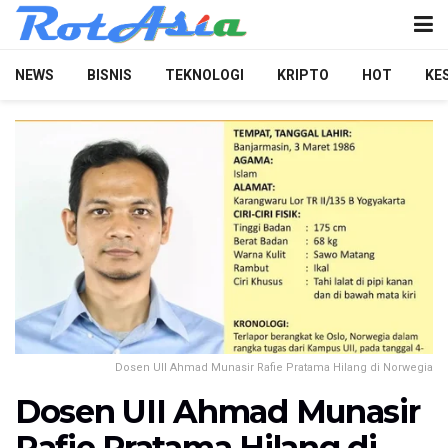
NEWS
BISNIS
TEKNOLOGI
KRIPTO
HOT
KE
Dosen UII Ahmad Munasir Rafie Pratama Hilang di Norwegia
Dosen UII Ahmad Munasir
Rafie Pratama Hilang di