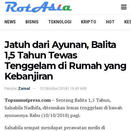
NEWS
BISNIS
TEKNOLOGI
KRIPTO
HOT
KE
Jatuh dari Ayunan, Balita
1,5 Tahun Tewas
Tenggelam di Rumah yang
Kebanjiran
Penulis:
Zainal
10 Oktober 2018 | 16:45 WIB
Topsumutpress.com –
Seorang Balita 1,5 Tahun,
Salsabila Nadhifa, ditemukan lemas tenggelam di bawah
ayunannya. Rabu (10/10/2018) pagi.
Salsabila sempat mendapat perawatan medis di