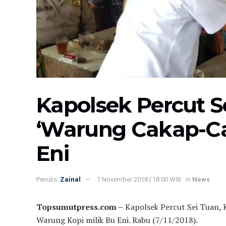
Kapolsek Percut S
‘Warung Cakap-Ca
Eni
Penulis:
Zainal
7 November 2018 | 18:00 WIB
in
News
Topsumutpress.com –
Kapolsek Percut Sei Tuan, K
Warung Kopi milik Bu Eni. Rabu (7/11/2018).