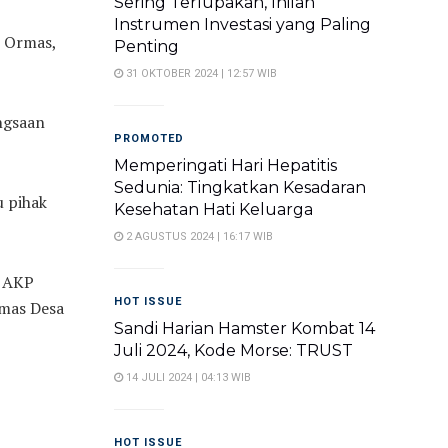
Sering Terlupakan, Inilah
Instrumen Investasi yang Paling
, Ormas,
Penting
31 OKTOBER 2024 | 12:57 WIB
angsaan
PROMOTED
Memperingati Hari Hepatitis
Sedunia: Tingkatkan Kesadaran
u pihak
Kesehatan Hati Keluarga
2 AGUSTUS 2024 | 16:17 WIB
, AKP
HOT ISSUE
bmas Desa
Sandi Harian Hamster Kombat 14
Juli 2024, Kode Morse: TRUST
14 JULI 2024 | 04:13 WIB
HOT ISSUE