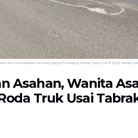
aan dan menewaskan seorang warga Pematang Siantar, Rabu (14/9/2022) sekitar puk
an Asahan, Wanita Asa
Roda Truk Usai Tabra