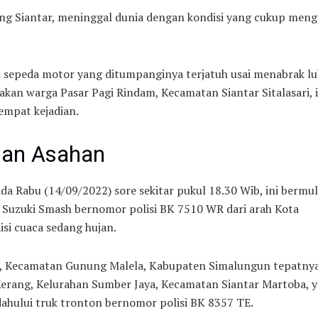
ng Siantar, meninggal dunia dengan kondisi yang cukup men
lah sepeda motor yang ditumpanginya terjatuh usai menabrak l
kan warga Pasar Pagi Rindam, Kecamatan Siantar Sitalasari, i
tempat kejadian.
alan Asahan
da Rabu (14/09/2022) sore sekitar pukul 18.30 Wib, ini bermul
Suzuki Smash bernomor polisi BK 7510 WR dari arah Kota
i cuaca sedang hujan.
io, Kecamatan Gunung Malela, Kabupaten Simalungun tepatnya
Kerang, Kelurahan Sumber Jaya, Kecamatan Siantar Martoba, 
ului truk tronton bernomor polisi BK 8357 TE.