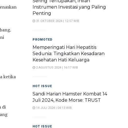
Sering Terlupakan, Inilah
genaskan
Instrumen Investasi yang Paling
Penting
31 OKTOBER 2024 | 12:57 WIB
ubang.
ni
PROMOTED
Memperingati Hari Hepatitis
Sedunia: Tingkatkan Kesadaran
Kesehatan Hati Keluarga
2 AGUSTUS 2024 | 16:17 WIB
a ketika
HOT ISSUE
Sandi Harian Hamster Kombat 14
Juli 2024, Kode Morse: TRUST
 di
14 JULI 2024 | 04:13 WIB
yang
HOT ISSUE