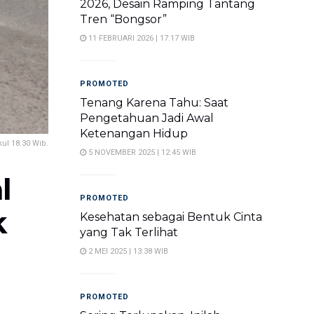
2026, Desain Ramping Tantang
Tren “Bongsor”
11 FEBRUARI 2026 | 17:17 WIB
PROMOTED
Tenang Karena Tahu: Saat
Pengetahuan Jadi Awal
Ketenangan Hidup
ul 18.30 Wib.
5 NOVEMBER 2025 | 12:45 WIB
l
PROMOTED
k
Kesehatan sebagai Bentuk Cinta
yang Tak Terlihat
2 MEI 2025 | 13:38 WIB
PROMOTED