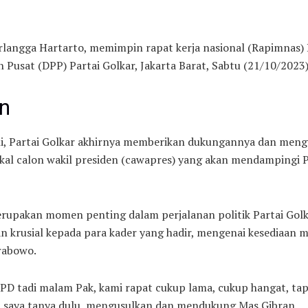
rlangga Hartarto, memimpin rapat kerja nasional (Rapimnas) 
Pusat (DPP) Partai Golkar, Jakarta Barat, Sabtu (21/10/2023)
an
ni, Partai Golkar akhirnya memberikan dukungannya dan men
bakal calon wakil presiden (cawapres) yang akan mendampingi
erupakan momen penting dalam perjalanan politik Partai Golk
 krusial kepada para kader yang hadir, mengenai kesediaan 
rabowo.
PD tadi malam Pak, kami rapat cukup lama, cukup hangat, tap
 saya tanya dulu, mengusulkan dan mendukung Mas Gibran