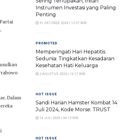
Sering Terlupakan, Inilah
Instrumen Investasi yang Paling
Penting
Partai
31 OKTOBER 2024 | 12:57 WIB
.
PROMOTED
Memperingati Hari Hepatitis
Sedunia: Tingkatkan Kesadaran
gusulkan
Kesehatan Hati Keluarga
 Prabowo
2 AGUSTUS 2024 | 16:17 WIB
HOT ISSUE
ar. Dalam
Sandi Harian Hamster Kombat 14
mereka
Juli 2024, Kode Morse: TRUST
14 JULI 2024 | 04:13 WIB
i
HOT ISSUE