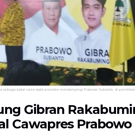
ka sebagai bakal calon wakil presiden mendampingi Prabowo Subianto, di pemiliha
kung Gibran Rakabumi
al Cawapres Prabowo