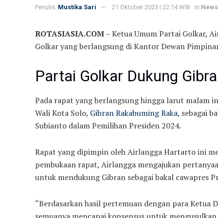
Penulis:
Mustika Sari
21 Oktober 2023 | 22:14 WIB
in
News
ROTASIASIA.COM
– Ketua Umum Partai Golkar, Ai
Golkar yang berlangsung di Kantor Dewan Pimpinan 
Partai Golkar Dukung Gibr
Pada rapat yang berlangsung hingga larut malam i
Wali Kota Solo,
Gibran Rakabuming Raka
, sebagai 
Subianto dalam Pemilihan Presiden 2024.
Rapat yang dipimpin oleh Airlangga Hartarto ini m
pembukaan rapat, Airlangga mengajukan pertanyaan
untuk mendukung Gibran sebagai bakal cawapres P
“Berdasarkan hasil pertemuan dengan para Ketua D
semuanya mencapai konsensus untuk mengusulkan,