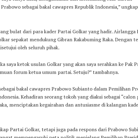
Prabowo sebagai bakal cawapres Republik Indonesia,” ungkap
g bulat dari para kader Partai Golkar yang hadir. Airlangga
lkar sepakat mendukung Gibran Rakabuming Raka. Dengan te
setujui oleh seluruh pihak.
 saya ketok usulan Golkar yang akan saya serahkan ke Pak 
emuan forum ketua umum partai. Setuju?” tambahnya.
ebagai bakal cawapres Prabowo Subianto dalam Pemilihan Pr
ndonesia. Kehadiran seorang tokoh yang diakui sebagai “calon 
aka, menciptakan kegairahan dan antusiasme di kalangan kade
 sikap Partai Golkar, tetapi juga pada respons dari Prabowo Su
 sangat mempengaruhi peta politik menjelang Pemilihan Presi