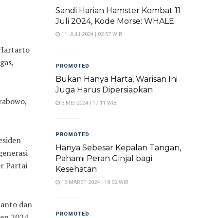
Sandi Harian Hamster Kombat 11
Juli 2024, Kode Morse: WHALE
11 JULI 2024 | 02:57 WIB
 Hartarto
gas,
PROMOTED
Bukan Hanya Harta, Warisan Ini
Juga Harus Dipersiapkan
Prabowo,
3 MEI 2024 | 17:11 WIB
PROMOTED
esiden
Hanya Sebesar Kepalan Tangan,
generasi
Pahami Peran Ginjal bagi
r Partai
Kesehatan
13 MARET 2024 | 18:02 WIB
bianto dan
PROMOTED
den 2024.