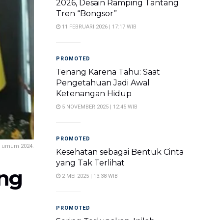
2026, Desain Ramping Tantang
Tren “Bongsor”
11 FEBRUARI 2026 | 17:17 WIB
PROMOTED
Tenang Karena Tahu: Saat
Pengetahuan Jadi Awal
Ketenangan Hidup
5 NOVEMBER 2025 | 12:45 WIB
PROMOTED
n umum 2024.
Kesehatan sebagai Bentuk Cinta
yang Tak Terlihat
ng
2 MEI 2025 | 13:38 WIB
PROMOTED