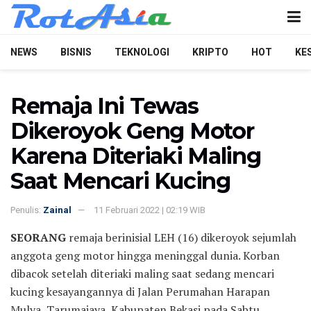
NEWS
BISNIS
TEKNOLOGI
KRIPTO
HOT
KE
Remaja Ini Tewas
Dikeroyok Geng Motor
Karena Diteriaki Maling
Saat Mencari Kucing
Penulis:
Zainal
11 Februari 2022 | 02:19 WIB
SEORANG
remaja berinisial LEH (16) dikeroyok sejumlah
anggota geng motor hingga meninggal dunia. Korban
dibacok setelah diteriaki maling saat sedang mencari
kucing kesayangannya di Jalan Perumahan Harapan
Mulya, Tarumajaya, Kabupaten Bekasi pada Sabtu