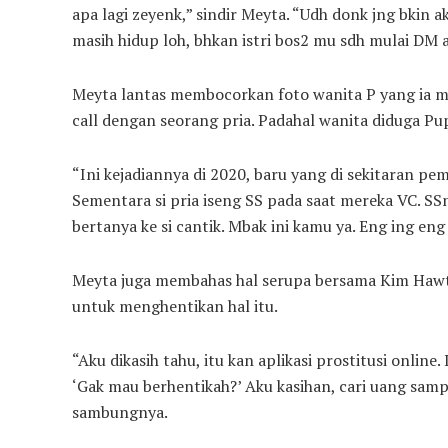
apa lagi zeyenk,” sindir Meyta. “Udh donk jng bkin 
masih hidup loh, bhkan istri bos2 mu sdh mulai DM a
Meyta lantas membocorkan foto wanita P yang ia m
call dengan seorang pria. Padahal wanita diduga Pu
“Ini kejadiannya di 2020, baru yang di sekitaran pema
Sementara si pria iseng SS pada saat mereka VC. SSny
bertanya ke si cantik. Mbak ini kamu ya. Eng ing eng
Meyta juga membahas hal serupa bersama Kim Hawt
untuk menghentikan hal itu.
“Aku dikasih tahu, itu kan aplikasi prostitusi online.
‘Gak mau berhentikah?’ Aku kasihan, cari uang samp
sambungnya.