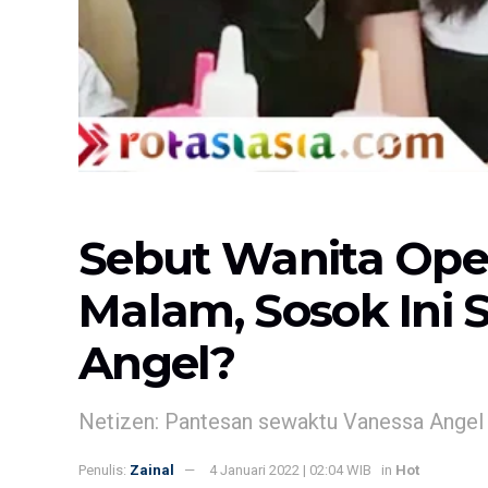
Sebut Wanita Op
Malam, Sosok Ini S
Angel?
Netizen: Pantesan sewaktu Vanessa Angel d
Penulis:
Zainal
4 Januari 2022 | 02:04 WIB
in
Hot