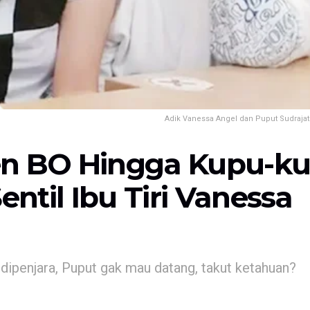
Adik Vanessa Angel dan Puput Sudrajat.
en BO Hingga Kupu-k
entil Ibu Tiri Vanessa
ipenjara, Puput gak mau datang, takut ketahuan?