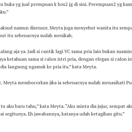
aku buka yg jual prempuan k bos2 jg di sini. Perempuan2 yg kam
ku.”
aksud namun disensor. Meyta juga menyebut wanita itu sempa
put itu sebenarnya sudah menikah.
lang aja ya. Jadi si cantik lagi VC sama pria lain bukan suamin
a ketahuan sama si calon istri pria, dengan elegan si calon is
 dia langsung ngamuk ke pria itu.” kata Meyta.
. Meyta membocorkan jika ia sebenarnya sudah menasihati P
 Itu aku baru tahu,” kata Meyta. “Aku minta dia jujur, sempat ak
ai segitunya. Eh jawabannya, katanya udah ketagihan gitu.”