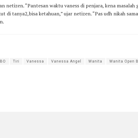
an netizen. “Pantesan waktu vaness di penjara, kena masalah
t di tanya2,bisa ketahuan,” ujar netizen. “Pas udh nikah sama s
n.
 BO
Tiri
Vanessa
Vanessa Angel
Wanita
Wanita Open 