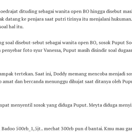
oedrajat dituding sebagai wanita open BO hingga disebut masi
tak datang ke penjara saat putri tirinya itu menjalani hukuman.
oal hal itu.
g soal disebut-sebut sebagai wanita open BO, sosok Puput So
a penyebar foto syur Vanessa, Puput masih disindir soal duga
a tampak tertekan. Saat ini, Doddy memang mencoba menjadi s
o amat dan bercanda menunggu dihujat saat ditanya oleh Pup
empat menyentil sosok yang diduga Puput. Meyta diduga menyi
Badoo 500rb_1,5jt.. mechat 300rb pun d bantai. Kmu mau ga