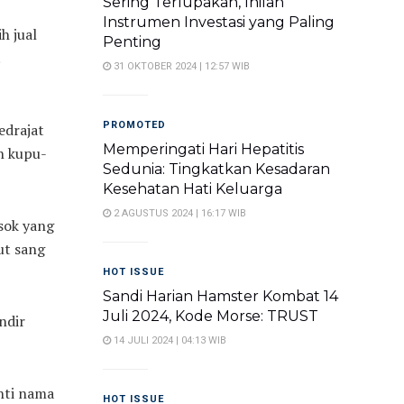
Sering Terlupakan, Inilah
Instrumen Investasi yang Paling
h jual
Penting
31 OKTOBER 2024 | 12:57 WIB
PROMOTED
edrajat
Memperingati Hari Hepatitis
an kupu-
Sedunia: Tingkatkan Kesadaran
Kesehatan Hati Keluarga
2 AGUSTUS 2024 | 16:17 WIB
osok yang
ut sang
HOT ISSUE
Sandi Harian Hamster Kombat 14
Juli 2024, Kode Morse: TRUST
ndir
14 JULI 2024 | 04:13 WIB
nti nama
HOT ISSUE