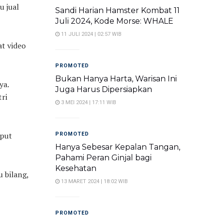
u jual
Sandi Harian Hamster Kombat 11
Juli 2024, Kode Morse: WHALE
11 JULI 2024 | 02:57 WIB
t video
PROMOTED
Bukan Hanya Harta, Warisan Ini
ya.
Juga Harus Dipersiapkan
tri
3 MEI 2024 | 17:11 WIB
uput
PROMOTED
Hanya Sebesar Kepalan Tangan,
Pahami Peran Ginjal bagi
Kesehatan
u bilang,
13 MARET 2024 | 18:02 WIB
PROMOTED