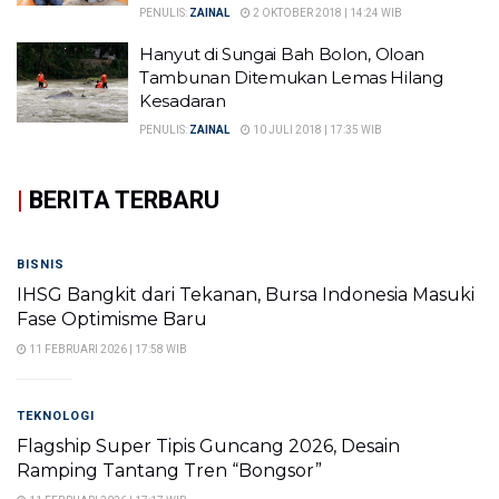
PENULIS:
ZAINAL
2 OKTOBER 2018 | 14:24 WIB
Hanyut di Sungai Bah Bolon, Oloan
Tambunan Ditemukan Lemas Hilang
Kesadaran
PENULIS:
ZAINAL
10 JULI 2018 | 17:35 WIB
|
BERITA TERBARU
BISNIS
IHSG Bangkit dari Tekanan, Bursa Indonesia Masuki
Fase Optimisme Baru
11 FEBRUARI 2026 | 17:58 WIB
TEKNOLOGI
Flagship Super Tipis Guncang 2026, Desain
Ramping Tantang Tren “Bongsor”