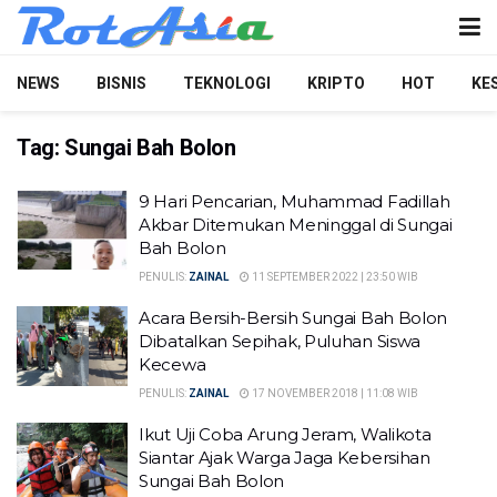
NEWS
BISNIS
TEKNOLOGI
KRIPTO
HOT
KE
Tag:
Sungai Bah Bolon
9 Hari Pencarian, Muhammad Fadillah
Akbar Ditemukan Meninggal di Sungai
Bah Bolon
PENULIS:
ZAINAL
11 SEPTEMBER 2022 | 23:50 WIB
Acara Bersih-Bersih Sungai Bah Bolon
Dibatalkan Sepihak, Puluhan Siswa
Kecewa
PENULIS:
ZAINAL
17 NOVEMBER 2018 | 11:08 WIB
Ikut Uji Coba Arung Jeram, Walikota
Siantar Ajak Warga Jaga Kebersihan
Sungai Bah Bolon