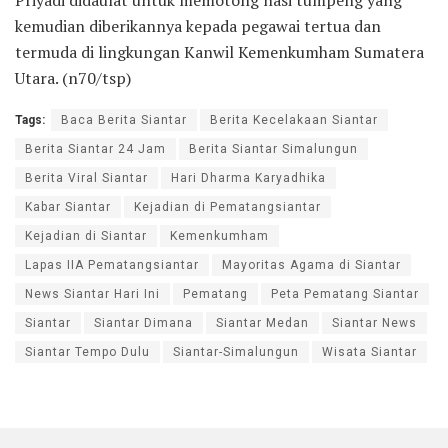
kemudian diberikannya kepada pegawai tertua dan
termuda di lingkungan Kanwil Kemenkumham Sumatera
Utara. (n70/tsp)
Tags:
Baca Berita Siantar
Berita Kecelakaan Siantar
Berita Siantar 24 Jam
Berita Siantar Simalungun
Berita Viral Siantar
Hari Dharma Karyadhika
Kabar Siantar
Kejadian di Pematangsiantar
Kejadian di Siantar
Kemenkumham
Lapas IIA Pematangsiantar
Mayoritas Agama di Siantar
News Siantar Hari Ini
Pematang
Peta Pematang Siantar
Siantar
Siantar Dimana
Siantar Medan
Siantar News
Siantar Tempo Dulu
Siantar-Simalungun
Wisata Siantar