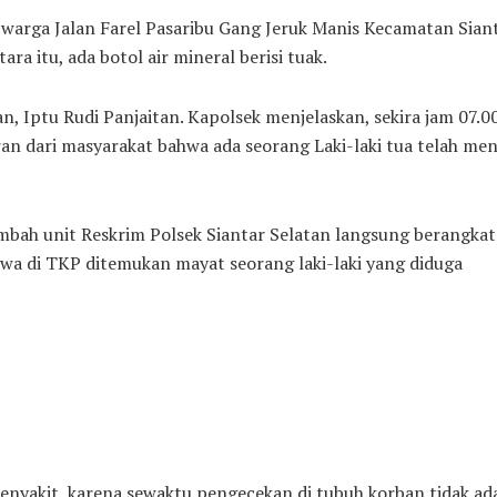
 warga Jalan Farel Pasaribu Gang Jeruk Manis Kecamatan Sian
a itu, ada botol air mineral berisi tuak.
, Iptu Rudi Panjaitan. Kapolsek menjelaskan, sekira jam 07.00
an dari masyarakat bahwa ada seorang Laki-laki tua telah me
mbah unit Reskrim Polsek Siantar Selatan langsung berangka
wa di TKP ditemukan mayat seorang laki-laki yang diduga
nyakit, karena sewaktu pengecekan di tubuh korban tidak ad