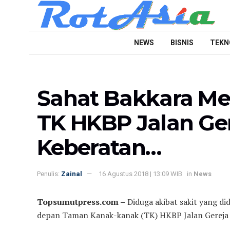
NEWS
BISNIS
TEKN
Sahat Bakkara Me
TK HKBP Jalan Ger
Keberatan…
Penulis:
Zainal
16 Agustus 2018 | 13:09 WIB
in
News
Topsumutpress.com –
Diduga akibat sakit yang di
depan Taman Kanak-kanak (TK) HKBP Jalan Gereja K