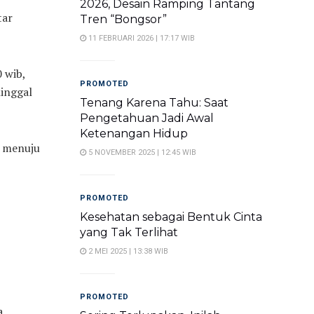
2026, Desain Ramping Tantang
tar
Tren “Bongsor”
11 FEBRUARI 2026 | 17:17 WIB
 wib,
PROMOTED
ninggal
Tenang Karena Tahu: Saat
Pengetahuan Jadi Awal
Ketenangan Hidup
t menuju
5 NOVEMBER 2025 | 12:45 WIB
PROMOTED
Kesehatan sebagai Bentuk Cinta
yang Tak Terlihat
2 MEI 2025 | 13:38 WIB
PROMOTED
a