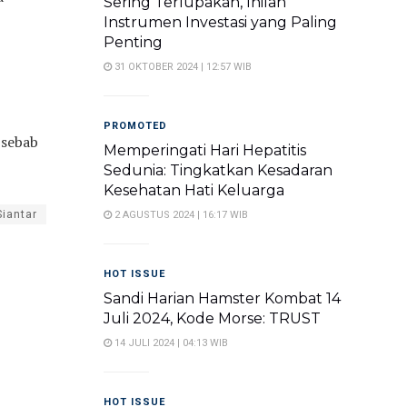
Sering Terlupakan, Inilah
Instrumen Investasi yang Paling
Penting
31 OKTOBER 2024 | 12:57 WIB
PROMOTED
-sebab
Memperingati Hari Hepatitis
Sedunia: Tingkatkan Kesadaran
Kesehatan Hati Keluarga
Siantar
2 AGUSTUS 2024 | 16:17 WIB
HOT ISSUE
Sandi Harian Hamster Kombat 14
Juli 2024, Kode Morse: TRUST
14 JULI 2024 | 04:13 WIB
HOT ISSUE