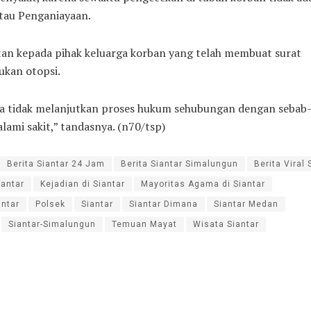
atau Penganiayaan.
atan kepada pihak keluarga korban yang telah membuat surat
ukan otopsi.
ta tidak melanjutkan proses hukum sehubungan dengan sebab
ami sakit,” tandasnya. (n70/tsp)
Berita Siantar 24 Jam
Berita Siantar Simalungun
Berita Viral 
iantar
Kejadian di Siantar
Mayoritas Agama di Siantar
ntar
Polsek
Siantar
Siantar Dimana
Siantar Medan
Siantar-Simalungun
Temuan Mayat
Wisata Siantar