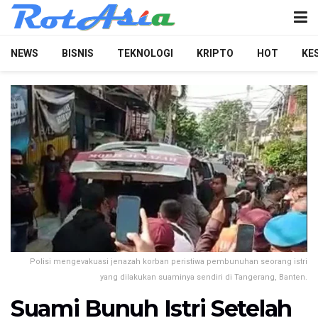
NEWS
BISNIS
TEKNOLOGI
KRIPTO
HOT
KE
Polisi mengevakuasi jenazah korban peristiwa pembunuhan seorang istri
yang dilakukan suaminya sendiri di Tangerang, Banten.
Suami Bunuh Istri Setelah