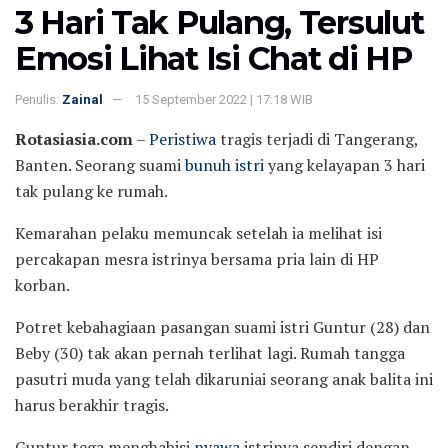
3 Hari Tak Pulang, Tersulut
Emosi Lihat Isi Chat di HP
Penulis:
Zainal
15 September 2022 | 17:18 WIB
Rotasiasia.com
–
Peristiwa
tragis terjadi di Tangerang,
Banten. Seorang suami
bunuh istri
yang kelayapan 3 hari
tak pulang ke rumah.
Kemarahan pelaku memuncak setelah ia melihat isi
percakapan mesra istrinya bersama pria lain di HP
korban.
Potret kebahagiaan pasangan suami istri Guntur (28) dan
Beby (30) tak akan pernah terlihat lagi. Rumah tangga
pasutri muda yang telah dikaruniai seorang anak balita ini
harus berakhir tragis.
Guntur tega menghabisi
nyawa
istrinya sendiri dengan