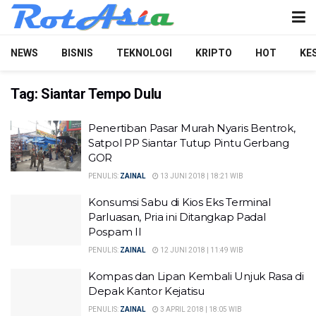
NEWS
BISNIS
TEKNOLOGI
KRIPTO
HOT
KE
Tag:
Siantar Tempo Dulu
Penertiban Pasar Murah Nyaris Bentrok,
Satpol PP Siantar Tutup Pintu Gerbang
GOR
PENULIS:
ZAINAL
13 JUNI 2018 | 18:21 WIB
Konsumsi Sabu di Kios Eks Terminal
Parluasan, Pria ini Ditangkap Padal
Pospam II
PENULIS:
ZAINAL
12 JUNI 2018 | 11:49 WIB
Kompas dan Lipan Kembali Unjuk Rasa di
Depak Kantor Kejatisu
PENULIS:
ZAINAL
3 APRIL 2018 | 18:05 WIB