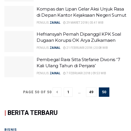
Kompas dan Lipan Gelar Aksi Unjuk Rasa
di Depan Kantor Kejaksaan Negeri Sumut
PENULIS:
ZAINAL
29 MARET 2018 | 05:41 WIB
Hefriansyah Pernah Dipanggil KPK Soal
Dugaan Korupsi OK Arya Zulkarnaen
PENULIS:
ZAINAL
21 FEBRUARI 2018 | 20:08 WIB
Pembegal Rara Sitta Stefanie Divonis ‘7
Kali Ulang Tahun di Penjara’
PENULIS:
ZAINAL
7 FEBRUARI 2018 | 09:53 WIB
1
…
49
50
PAGE 50 OF 50
|
BERITA TERBARU
BISNIS